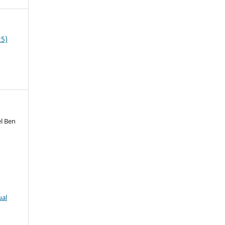
25)
el Ben
ual