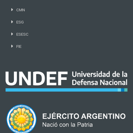
CMN
ESG
ESESC
FIE